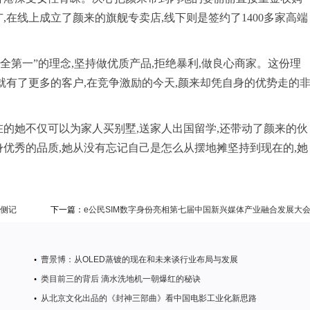
,在线上成立了颜来的旗舰专卖店,线下则是签约了1400多家高端
全第一”的理念,坚持做优质产品,拒绝暴利,做良心商家。这份理
就有了更多的客户,在竞争激励的今天,颜来却凭自身的优势走的
在的她不仅可以为家人买别墅,送家人出国留学,还带动了颜来的伙
身优秀的品质,她从没有忘记自己是怎么从摆地摊坚持到现在的,她
节侧记
下一篇：
e公民SIM数字身份亮相第七届中国新兴媒体产业融合发展大
曹景博：从OLED蒸镀的现在和未来谈行业布局与发展
类目前三的背后 滴水洗地机一朝爆红的秘诀
从北京文化出品的《封神三部曲》看中国电影工业化新思路