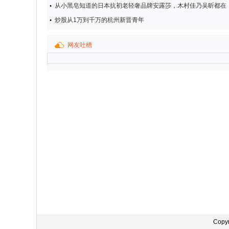
从小黑皂知道的日本抗初老轻奢品牌安露莎，木村佳乃吴昕都在
炒股从1万到千万的杭州新晋青年
网友吐槽
Copy