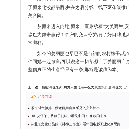
了颜来化妆品品牌,并在之后分线上线下两条线推广
美容院。
从颜来进入内地,颜来一直秉承着“为美而生,安
念也为颜来赢得了客户的交口称赞,有了好口碑,也
常顺利。
如今的姜丽丽也早已不是当初的农村妹子,现
伴同她一起致富,可以说这一切都源自于姜丽丽自
坚信真正的生意经只有一条,那就是诚信为本。
上一篇：
播撒演说之火 助力人生飞翔—纵力集团第四届演说文化
相关阅读
紧扣时代脉搏，做老百姓喜闻乐见的文艺演出
“画”说环保，从孩子们画中看见中国-中东欧的未来
从北京文化出品的《封神三部曲》看中国电影工业化新思路