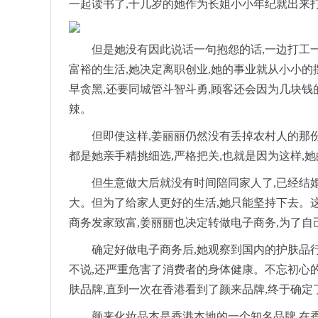
一起读书了,十几岁的她作为长姐小小年纪就出来
但是她没有因此说话一句抱怨的话,一边打工
富裕的生活,她决定离职创业,她的事业就从小小
早贪黑,还要同城管斗智斗勇,顾客还会因为几块钱
辣。
但即使这样,姜丽丽仍然没有丢掉农村人的那份
都是她亲手精挑细选,严格把关,也就是因为这样,
但生意做大后就没有时间陪同家人了,已经结
大。但为了给家人更好的生活,她只能坚持下去。
商务发家致富,姜丽丽也决定转做电子商务,为了自
确定好做电子商务后,她观察到国内的护肤品
不说,还严重危害了消费者的身体健康。不忘初心
肤品牌,直到一次在香港看到了颜来品牌,终于确定
颜来化妆品本是香港本地的一个知名品牌,在