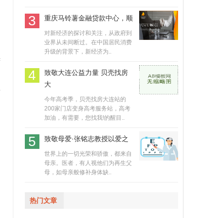
3
重庆马铃薯金融贷款中心，顺
对新经济的探讨和关注，从政府到
业界从未间断过。在中国居民消费
升级的背景下，新经济为..
苦
4
致敬大连公益力量 贝壳找房
大
西
今年高考季，贝壳找房大连站的
200家门店变身高考服务站，高考
加油，有需要，您找我!的醒目..
5
致敬母爱·张铭志教授以爱之
世界上的一切光荣和骄傲，都来自
母亲。医者，有人视他们为再生父
母，如母亲般修补身体缺..
热门文章