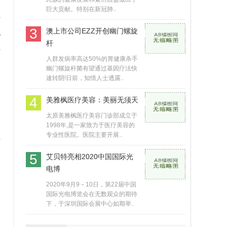
，
巨大贡献。特别在新冠肺..
传
3
澳上市公司EZZ开创幽门螺旋
代
杆
社
人群发病率高达50%的胃健康杀手
幽门螺旋杆菌有望通过基因疗法快
速转阴!日前，知情人士透露..
4
美雅枫医疗美容：美丽无须天
太原美雅枫医疗美容门诊部成立于
1998年,是一家致力于医疗美容的
专业性医院。医院主要开展..
法
书
5
艾贝特亮相2020中国国际光
电博
国
2020年9月9－10日，第22届中国
国际光电博览会在无数观众的期待
下，于深圳国际会展中心如期举..