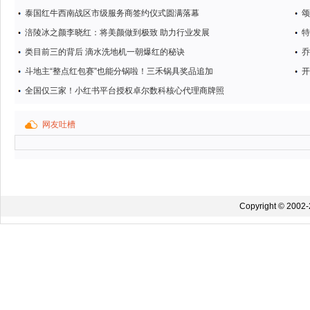
泰国红牛西南战区市级服务商签约仪式圆满落幕
颂
涪陵冰之颜李晓红：将美颜做到极致 助力行业发展
特
类目前三的背后 滴水洗地机一朝爆红的秘诀
乔
斗地主“整点红包赛”也能分锅啦！三禾锅具奖品追加
开
全国仅三家！小红书平台授权卓尔数科核心代理商牌照
网友吐槽
Copyright © 2002