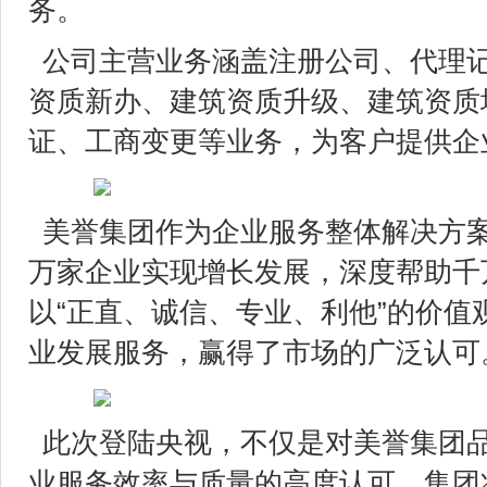
务。
公司主营业务涵盖注册公司、代理
资质新办、建筑资质升级、建筑资质
证、工商变更等业务，为客户提供企
美誉集团作为企业服务整体解决方
万家企业实现增长发展，深度帮助千
以“正直、诚信、专业、利他”的价
业发展服务，赢得了市场的广泛认可
此次登陆央视，不仅是对美誉集团
业服务效率与质量的高度认可。集团