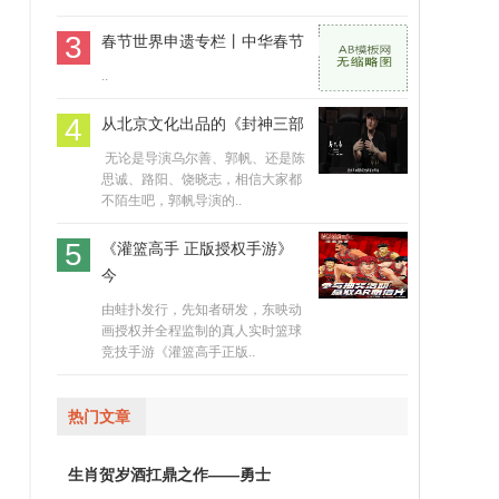
3
春节世界申遗专栏丨中华春节
..
4
从北京文化出品的《封神三部
​ 无论是导演乌尔善、郭帆、还是陈
思诚、路阳、饶晓志，相信大家都
不陌生吧，郭帆导演的..
5
《灌篮高手 正版授权手游》
今
由蛙扑发行，先知者研发，东映动
画授权并全程监制的真人实时篮球
竞技手游《灌篮高手正版..
热门文章
生肖贺岁酒扛鼎之作——勇士