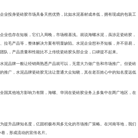
企业投身瓷砖胶市场具备天然优势，比如水泥基材成本低，拥有现成的包装工
企业也存在短板，它们入局晚，市场根基浅。就说海螺水泥，虽涉足瓷砖胶，
、拉毛产品等，整体解决方案有明显缺陷。水泥企业想补齐短板，并不容易，
团队，产品质量和性能比不上传统瓷砖胶头部企业，口碑提不起来。
水泥品牌一般让经销商熟悉产品就可以，无需大力做广告和市场推广。但瓷砖
的推广，水泥品牌瓷砖胶无法让普通大众知晓，其在老百姓心中的知名度远低
全国其他地方影响力有限，海螺、华润在瓷砖胶业务上多集中在两广地区，在
为提升品牌知名度，亿固积极布局多元化的市场推广策略。在河南等地，我们
小巷，形成流动的宣传名片。