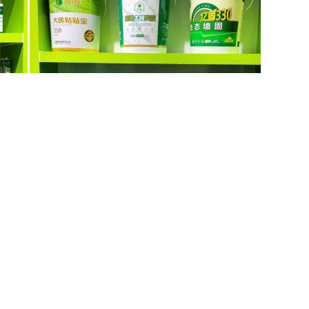
分吝啬。除少数大型水泥集团有专门的研发中心外，多数水泥企业没有研发团