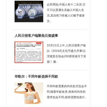
众所周知,中国人有十二生肖,它
不只以普通生灵融入中国人生
活,其自然习性被人们赋予诸多
文..
人民日报客户端聚焦石都盛事
10月21日上午,人民日报客户端
以《2019石文化节盛大开幕!云
浮观赏石协会200席答谢天下宾
朋 》聚..
华歌尔：不同年龄选择不同款
不同年龄需要的内衣款式也会不
同,随着年龄改变,身体对内衣的
需求也会不同,就得清楚知道什..